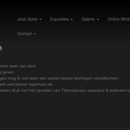
José Spiek
Exposities
Galerie
Online Wink
Contact
n
zoen weer van start.
ag geven.
ngen mag ik ook weer een aantal nieuwe leerlingen verwelkomen.
héél veel plezier tegemoet zie.
 weken druk met het opzetten van Themalessen waardoor ik iedereen k