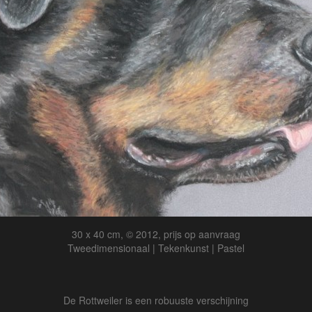
30 x 40 cm, © 2012, prijs op aanvraag
Tweedimensionaal | Tekenkunst | Pastel
De Rottweiler is een robuuste verschijning